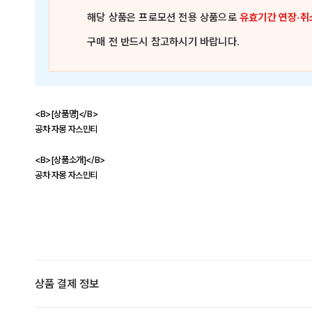
해당 상품은
프로모션 전용 상품
으로
유효기간 연장·취
구매 전 반드시 참고하시기 바랍니다.
<B>[상품명]</B>
공차 자몽 자스민티
<B>[상품소개]</B>
공차 자몽 자스민티
상품 결제 정보