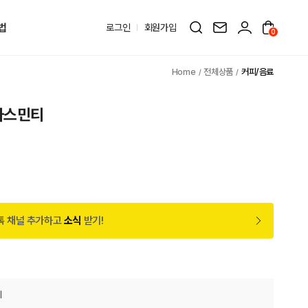
법
로그인
회원가입
0
전체상품
커피/음료
자스민티
톡 채널 추가하고
소식
받기!
티