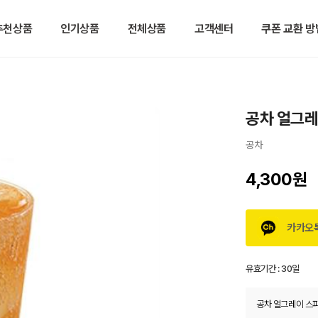
추천상품
인기상품
전체상품
고객센터
쿠폰 교환 방
공차 얼그레
공차
4,300원
카카오
유효기간 :
30일
공차 얼그레이 스