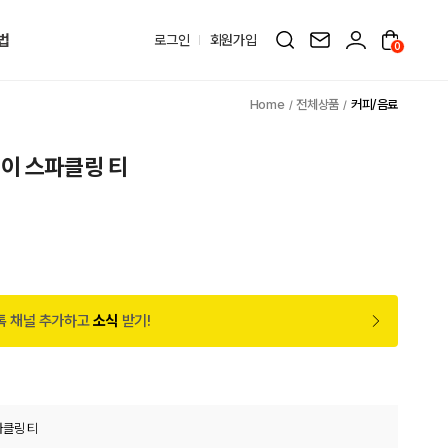
법
로그인
회원가입
0
전체상품
커피/음료
이 스파클링 티
톡 채널 추가하고
소식
받기!
파클링 티