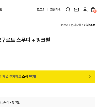
법
로그인
회원가입
0
전체상품
커피/음료
요구르트 스무디 + 핑크펄
톡 채널 추가하고
소식
받기!
 스무디 + 핑크펄