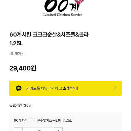
60계치킨 크크크순살&치즈볼&콜라
1.25L
60계치킨
29,400원
카카오톡 채널 추가하고
소식
받기!
유효기간 :
30일
60계치킨 크크크순살&치즈볼&콜라1.25L