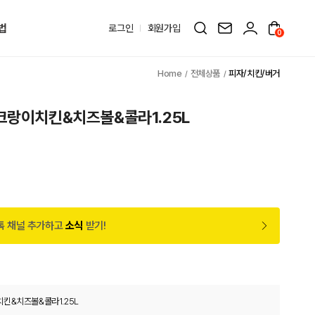
법
로그인
회원가입
0
전체상품
피자/치킨/버거
크랑이치킨&치즈볼&콜라1.25L
톡 채널 추가하고
소식
받기!
킨&치즈볼&콜라1.25L