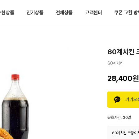
추천상품
인기상품
전체상품
고객센터
쿠폰 교환 방
60계치킨 
60계치킨
28,400원
카카오
유효기간 :
30일
60계치킨 크랑이치