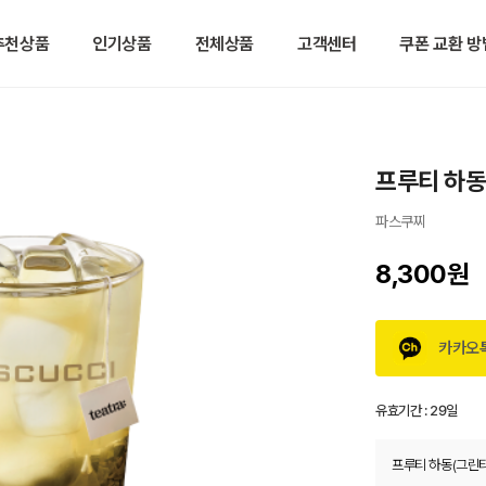
추천상품
인기상품
전체상품
고객센터
쿠폰 교환 방
프루티 하동
파스쿠찌
8,300원
카카오
유효기간 :
29일
프루티 하동(그린티