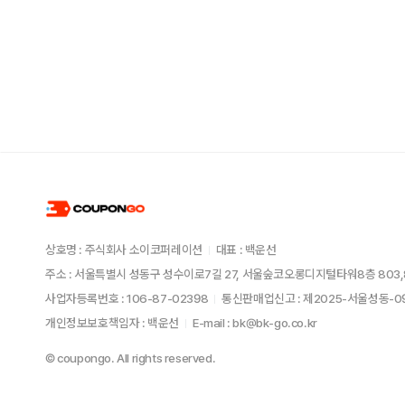
상호명 : 주식회사 소이코퍼레이션
대표 : 백운선
주소 : 서울특별시 성동구 성수이로7길 27, 서울숲코오롱디지털타워8층 803,
사업자등록번호 : 106-87-02398
통신판매업신고 : 제2025-서울성동-
개인정보보호책임자 : 백운선
E-mail : bk@bk-go.co.kr
© coupongo. All rights reserved.