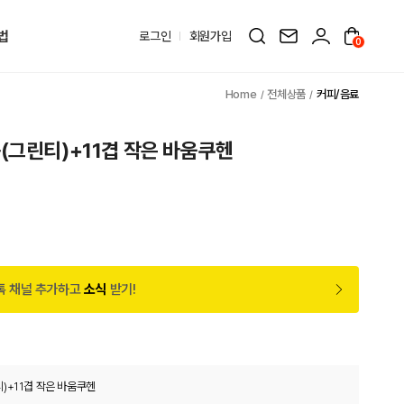
법
로그인
회원가입
0
전체상품
커피/음료
(그린티)+11겹 작은 바움쿠헨
톡 채널 추가하고
소식
받기!
)+11겹 작은 바움쿠헨