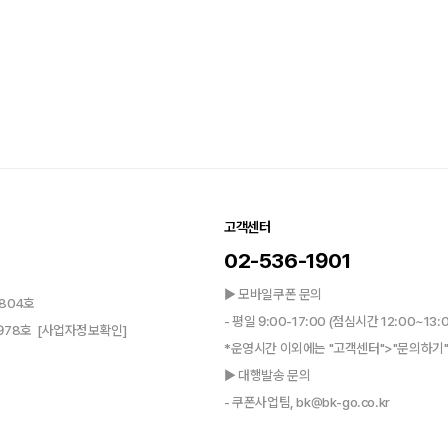
고객센터
02-536-1901
▶ 모바일쿠폰 문의
804호
- 평일 9:00-17:00 (점심시간 12:00~13:
0978호
[사업자정보확인]
*운영시간 이외에는 "고객센터">"문의하기"
▶ 대행발송 문의
- 쿠폰사업팀, bk@bk-go.co.kr