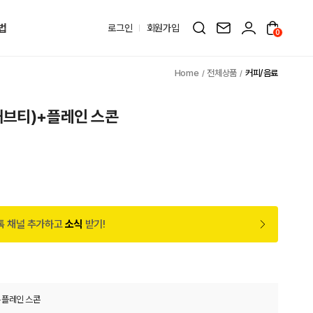
법
로그인
회원가입
0
전체상품
커피/음료
브티)+플레인 스콘
톡 채널 추가하고
소식
받기!
+플레인 스콘