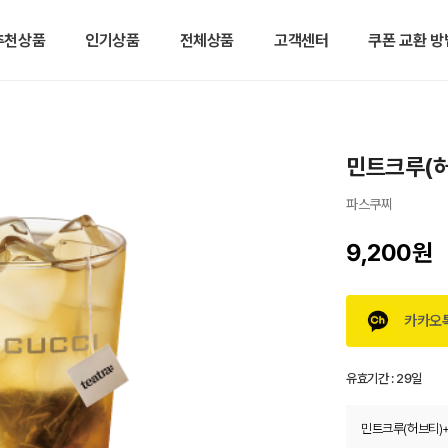
추천상품
인기상품
전체상품
고객센터
쿠폰 교환 방
민트크루(허
파스쿠찌
9,200원
카카오
유효기간 :
29일
민트크루(허브티)