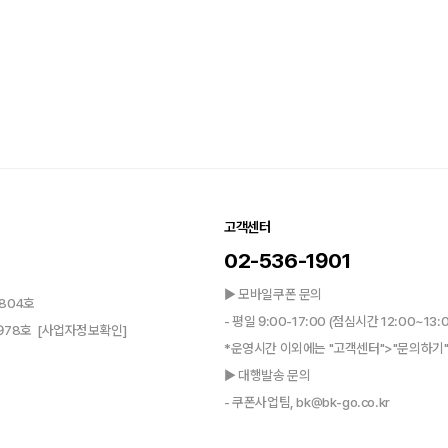
고객센터
02-536-1901
▶ 모바일쿠폰 문의
804호
- 평일 9:00-17:00 (점심시간 12:00~13:
0978호
[사업자정보확인]
*운영시간 이외에는 "고객센터">"문의하기"
▶ 대행발송 문의
- 쿠폰사업팀, bk@bk-go.co.kr