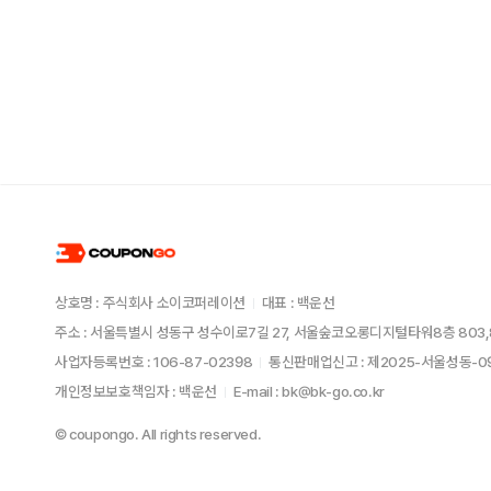
상호명 : 주식회사 소이코퍼레이션
대표 : 백운선
주소 : 서울특별시 성동구 성수이로7길 27, 서울숲코오롱디지털타워8층 803,
사업자등록번호 : 106-87-02398
통신판매업신고 : 제2025-서울성동-
개인정보보호책임자 : 백운선
E-mail : bk@bk-go.co.kr
© coupongo. All rights reserved.