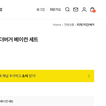
법
로그인
회원가입
0
전체상품
피자/치킨/버거
더버거 베이컨 세트
톡 채널 추가하고
소식
받기!
베이컨 세트