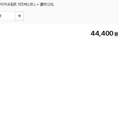
거 슈림프 치즈버스트 L + 콜라1.25L
44,400
원