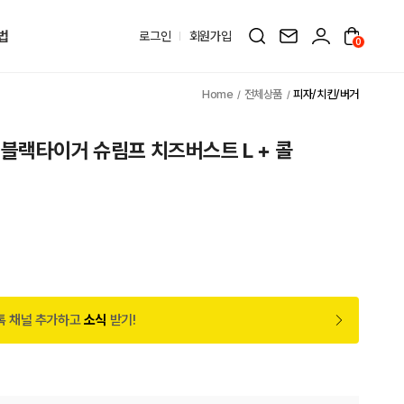
법
로그인
회원가입
0
전체상품
피자/치킨/버거
블랙타이거 슈림프 치즈버스트 L + 콜
원
톡 채널 추가하고
소식
받기!