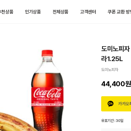
추천상품
인기상품
전체상품
고객센터
쿠폰 교환 방
도미노피자 
라1.25L
도미노피자
44,400
카카오
유효기간 :
30일