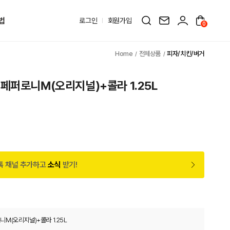
법
로그인
회원가입
0
전체상품
피자/치킨/버거
페퍼로니M(오리지널)+콜라 1.25L
톡 채널 추가하고
소식
받기!
M(오리지널)+콜라 1.25L