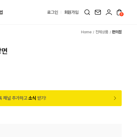
법
로그인
회원가입
0
전체상품
편의점
탕면
톡 채널 추가하고
소식
받기!