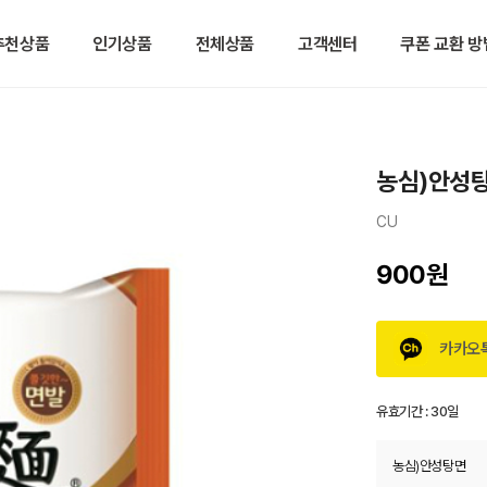
추천상품
인기상품
전체상품
고객센터
쿠폰 교환 방
농심)안성
CU
900원
카카오
유효기간 :
30일
농심)안성탕면