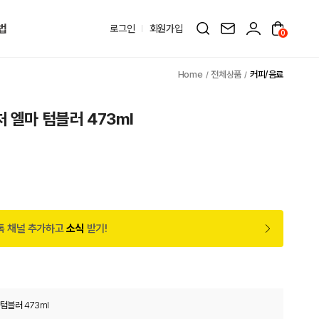
법
로그인
회원가입
0
전체상품
커피/음료
 엘마 텀블러 473ml
원
톡 채널 추가하고
소식
받기!
텀블러 473ml