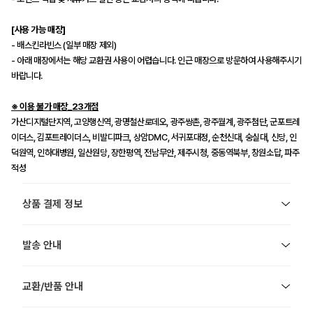
[사용 가능 매장]
- 배스킨라빈스 (일부 매장 제외)
- 아래 매장에서는 해당 교환권 사용이 어렵습니다. 인근 매장으로 방문하여 사용해주시기
바랍니다.
※ 이용 불가 매장_23개점
가산디지털단지역, 고양행신역, 광명철산로데오, 광주쌍촌, 광주월계, 광주첨단, 군포트레
이더스, 김포트레이더스, 비발디파크, 상암DMC, 서귀포대정, 순천신대, 숭실대, 신당, 인
덕원역, 인하대병원, 일산원당, 장한평역, 전남무안, 제주시청, 중동역북부, 창원소답, 파주
적성
상품 결제 정보
발송 안내
교환/반품 안내