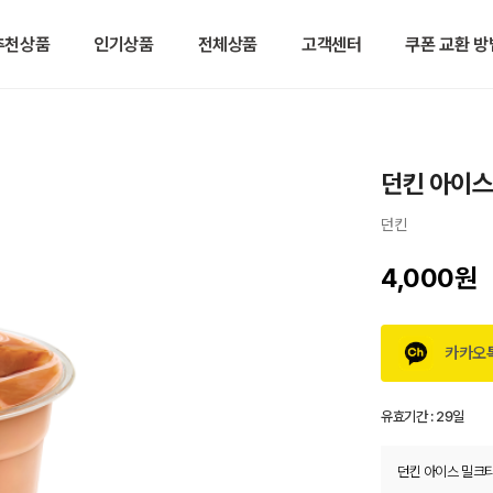
추천상품
인기상품
전체상품
고객센터
쿠폰 교환 방
던킨 아이스
던킨
4,000원
카카오
유효기간 :
29일
던킨 아이스 밀크티