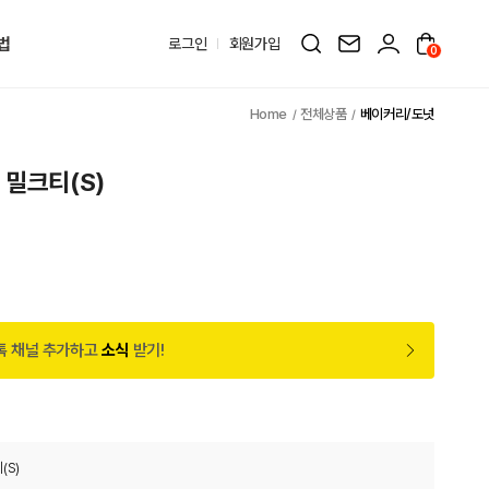
법
로그인
회원가입
0
전체상품
베이커리/도넛
 밀크티(S)
톡 채널 추가하고
소식
받기!
(S)