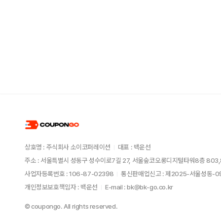
상호명 : 주식회사 소이코퍼레이션
대표 : 백운선
주소 : 서울특별시 성동구 성수이로7길 27, 서울숲코오롱디지털타워8층 803,
사업자등록번호 : 106-87-02398
통신판매업신고 : 제2025-서울성동-
개인정보보호책임자 : 백운선
E-mail : bk@bk-go.co.kr
© coupongo. All rights reserved.