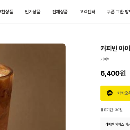
추천상품
인기상품
전체상품
고객센터
쿠폰 교환 방
커피빈 아이
커피빈
6,400원
카카오
유효기간 :
30일
커피빈 아이스 바닐라