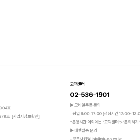
고객센터
02-536-1901
▶ 모바일쿠폰 문의
804호
- 평일 9:00-17:00 (점심시간 12:00~13:
0978호
[사업자정보확인]
*운영시간 이외에는 "고객센터">"문의하기"
▶ 대행발송 문의
- 쿠폰사업팀, bk@bk-go.co.kr