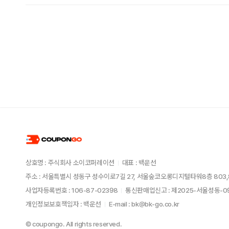
상호명 : 주식회사 소이코퍼레이션
대표 : 백운선
주소 : 서울특별시 성동구 성수이로7길 27, 서울숲코오롱디지털타워8층 803,
사업자등록번호 : 106-87-02398
통신판매업신고 : 제2025-서울성동-
개인정보보호책임자 : 백운선
E-mail : bk@bk-go.co.kr
© coupongo. All rights reserved.