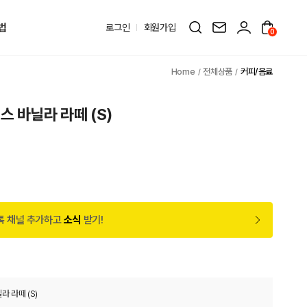
법
로그인
회원가입
0
전체상품
커피/음료
스 바닐라 라떼 (S)
톡 채널 추가하고
소식
받기!
 라떼 (S)