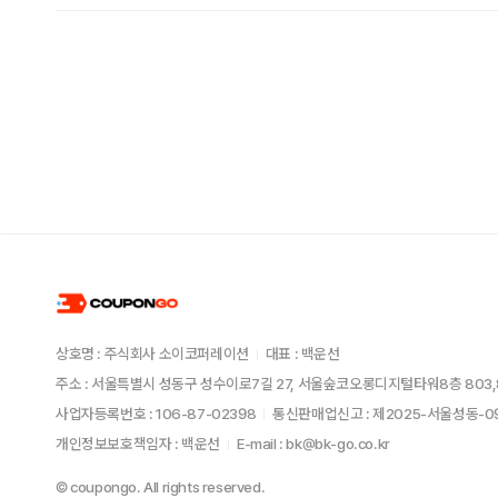
상호명 : 주식회사 소이코퍼레이션
대표 : 백운선
주소 : 서울특별시 성동구 성수이로7길 27, 서울숲코오롱디지털타워8층 803,
사업자등록번호 : 106-87-02398
통신판매업신고 : 제2025-서울성동-
개인정보보호책임자 : 백운선
E-mail : bk@bk-go.co.kr
© coupongo. All rights reserved.