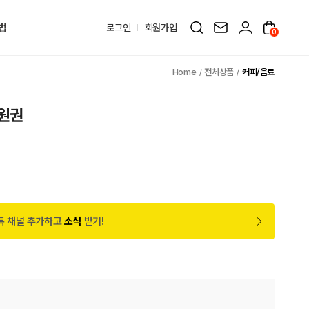
법
로그인
회원가입
0
전체상품
커피/음료
원권
원
톡 채널 추가하고
소식
받기!