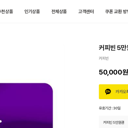
추천상품
인기상품
전체상품
고객센터
쿠폰 교환 방
커피빈 5만
커피빈
50,000
카카오
유효기간 :
30일
커피빈 5만원권