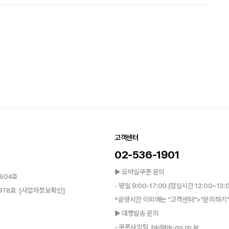
고객센터
02-536-1901
▶ 모바일쿠폰 문의
804호
- 평일 9:00-17:00 (점심시간 12:00~13:
0978호
[사업자정보확인]
*운영시간 이외에는 "고객센터">"문의하기"
▶ 대행발송 문의
- 쿠폰사업팀, bk@bk-go.co.kr