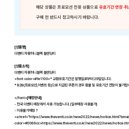
해당 상품은
프로모션 전용 상품
으로
유효기간 연장·취
구매 전 반드시 참고하시기 바랍니다.
[상품명]
더벤티 자몽허니블랙 블렌딩티
[상품소개]
더벤티 자몽허니블랙 블렌딩티
<font color=#fe1100>* 교환유효기간은 발행일로부터 29일입니다.
* B2B(프로모션,이벤트 등)으로 지급된 쿠폰의 경우 환불 및 유효기간 연장이 불가합
</font>
[매장안내]
- 전국 더벤티 매장에서 사용 가능합니다. (일부매장 사용불가)
- 이용불가매장？
<a href="https://www.theventi.co.kr/new2022/news/notice.html?bm
color=#0066cc>https://www.theventi.co.kr/new2022/news/notice.h