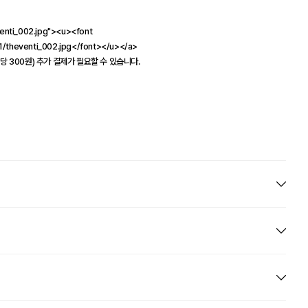
enti_002.jpg"><u><font
/theventi_002.jpg</font></u></a>
당 300원) 추가 결제가 필요할 수 있습니다.