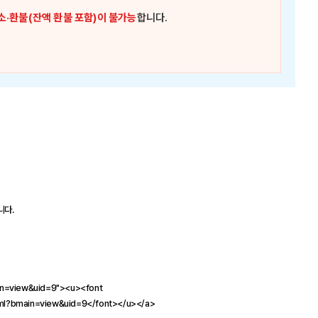
소·환불(잔액 환불 포함)이 불가능
합니다.
니다.
ain=view&uid=9"><u><font
tml?bmain=view&uid=9</font></u></a>