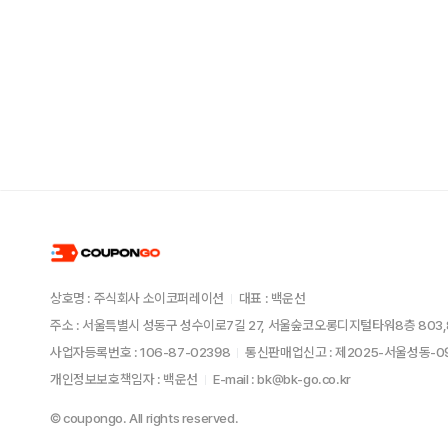
상호명 : 주식회사 소이코퍼레이션
대표 : 백운선
주소 : 서울특별시 성동구 성수이로7길 27, 서울숲코오롱디지털타워8층 803,
사업자등록번호 : 106-87-02398
통신판매업신고 : 제2025-서울성동-
개인정보보호책임자 : 백운선
E-mail : bk@bk-go.co.kr
© coupongo. All rights reserved.