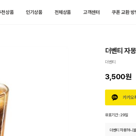
추천상품
인기상품
전체상품
고객센터
쿠폰 교환 방
더벤티 자
더벤티
3,500원
카카오
유효기간 :
29일
더벤티 자몽허니블