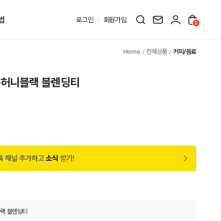
법
로그인
회원가입
0
전체상품
커피/음료
몽허니블랙 블렌딩티
톡 채널 추가하고
소식
받기!
랙 블렌딩티