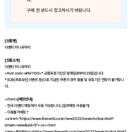
다.
구매 전 반드시 참고하시기 바랍니다.
[상품명]
더벤티 허니유자티
[상품소개]
더벤티 허니유자티
<font color=#fe1100>* 교환유효기간은 발행일로부터 29일입니다.
* B2B(프로모션,이벤트 등)으로 지급된 쿠폰의 경우 환불 및 유효기간 연장이 불가합니
다.
</font>
[매장안내]
- 전국 더벤티 매장에서 사용 가능합니다. (일부매장 사용불가)
- 이용불가매장？
<a href="https://www.theventi.co.kr/new2022/news/notice.html?
bmain=view&uid=9"><u><font
color=#0066cc>https://www.theventi.co.kr/new2022/news/notice.html?