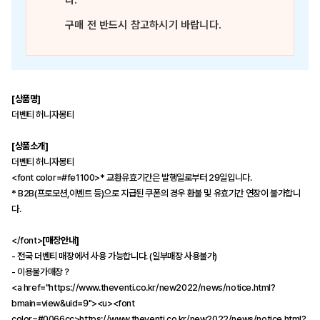
다.
구매 전 반드시 참고하시기 바랍니다.
[상품명]
더벤티 허니자몽티
[상품소개]
더벤티 허니자몽티
<font color=#fe1100>* 교환유효기간은 발행일로부터 29일입니다.
* B2B(프로모션,이벤트 등)으로 지급된 쿠폰의 경우 환불 및 유효기간 연장이 불가합니
다.
</font>
[매장안내]
- 전국 더벤티 매장에서 사용 가능합니다. (일부매장 사용불가)
- 이용불가매장？
<a href="https://www.theventi.co.kr/new2022/news/notice.html?
bmain=view&uid=9"><u><font
color=#0066cc>https://www.theventi.co.kr/new2022/news/notice.html?