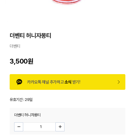
더벤티 허니자몽티
더벤티
3,500원
카카오톡 채널 추가하고
소식
받기!
유효기간 :
29일
더벤티 허니자몽티