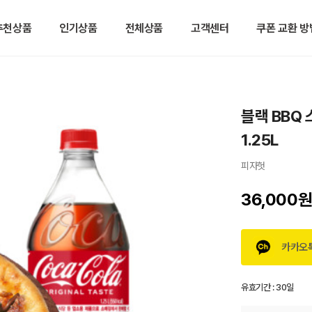
추천상품
인기상품
전체상품
고객센터
쿠폰 교환 방
블랙 BBQ
1.25L
피자헛
36,000
카카오
유효기간 :
30일