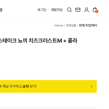
법
로그인
회원가입
0
전체상품
피자/치킨/버거
 스테이크 뇨끼 치즈크러스트M + 콜라
원
톡 채널 추가하고
소식
받기!