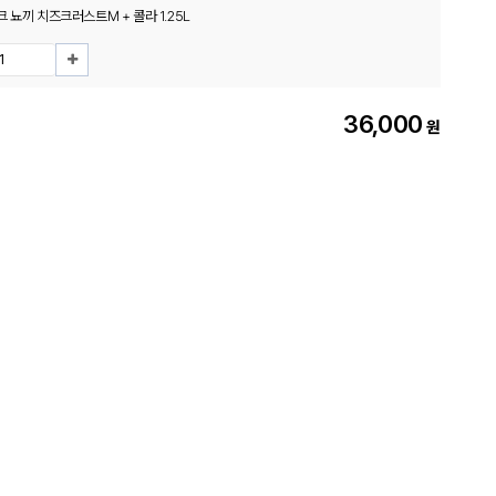
 뇨끼 치즈크러스트M + 콜라 1.25L
36,000
원