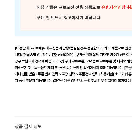
해당 상품은
프로모션 전용 상품
으로
유효기간 연장·취
구매 전 반드시 참고하시기 바랍니다.
[이용안내] -세트메뉴 내 구성품이 단종/품절될 경우 동일한 가격의 타 제품으로 변경
니다. (잠실종합운동장점 / 천안삼성SDI점) -구매금액과 실제 피자헛 영수증 금액이 상
경우 브랜드사 정책에 따릅니다. -첫 구매 무료쿠폰/ VIP 음료 무료쿠폰 및 피자헛 발행
띄어쓰기 및 - 특수문자 제외 후, 공백 없이 숫자만 입력하셔야 조회 가능합니다. [주문방
거나 선물 받은 E쿠폰 번호 입력 > 포장 선택 > 주문정보 입력 [사용제한] ★피자헛 홈
지 동시 주문이 가능합니다. (고객센터 운영시간 외 문의주실 경우 당일처리 불가하여,
상품 결제 정보