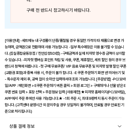
다.
구매 전 반드시 참고하시기 바랍니다.
[이용안내] -세트메뉴 내 구성품이 단종/품절될 경우 동일한 가격의 타 제품으로 변경 가
능하며, 금액권으로 전환하여 사용 가능합니다. -일부 특수매장은 이용 불가할 수 있습니
다. (잠실종합운동장점 / 천안삼성SDI점) -구매금액과 실제 피자헛 영수증 금액이 상이할
수 있습니다. -피자헛 멤버십 포인트 적립 및 사용, 쿠폰, 제휴할인, 세트 할인 등의 경우 브
랜드사 정책에 따릅니다. -첫 구매 무료쿠폰/ VIP 음료 무료쿠폰 및 피자헛 발행 할인 쿠폰
(교환권 포함)과 중복 사용 시, 주문이 불가 합니다. -E 쿠폰 주문하기 화면 낸 띄어쓰기 및
- 특수문자 제외 후, 공백 없이 숫자만 입력하셔야 조회 가능합니다. [주문방법] -PC/모바
일/APP : 메인화면 > E쿠폰 주문하기 버튼 클릭 > 회원 로그인 > 구매하거나 선물 받은 E
쿠폰 번호 입력 > 포장 선택 > 주문정보 입력 [사용제한] ★피자헛 홈페이지(PC/모바일),
APP에서 주문 후에만 사용 가능합니다.★ -1회 주문 시, 최대 9판까지 동시 주문이 가능
합니다. (고객센터 운영시간 외 문의주실 경우 당일처리 불가하여, 만료될 경우 만료된 기
준으로 처리됩니다.)
상품 결제 정보