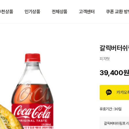
추천상품
인기상품
전체상품
고객센터
쿠폰 교환 방
갈릭버터쉬림
피자헛
39,400
카카오
유효기간 :
30일
갈릭버터쉬림프 리치