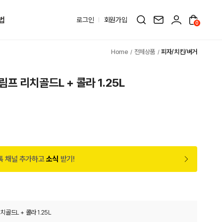
법
로그인
회원가입
0
전체상품
피자/치킨/버거
프 리치골드L + 콜라 1.25L
원
톡 채널 추가하고
소식
받기!
골드L + 콜라 1.25L