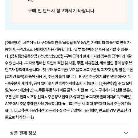
다.
구매 전 반드시 참고하시기 바랍니다.
[이용안내] -세트메뉴 내 구성품이 단종/품절될 경우 동일한 가격의 타 제품으로 변경 가
능하며, 금액권으로 전환하여 사용 가능합니다. -일부 특수매장은 이용 불가할 수 있습니
다. (잠실종합운동장점 / 천안삼성SDI점) -구매금액과 실제 피자헛 영수증 금액이 상이할
수 있습니다. -피자헛 멤버십 포인트 적립 및 사용, 쿠폰, 제휴할인, 세트 할인 등의 경우 브
랜드사 정책에 따릅니다. -첫 구매 무료쿠폰/ VIP 음료 무료쿠폰 및 피자헛 발행 할인 쿠폰
(교환권 포함)과 중복 사용 시, 주문이 불가 합니다. -E 쿠폰 주문하기 화면 낸 띄어쓰기 및
- 특수문자 제외 후, 공백 없이 숫자만 입력하셔야 조회 가능합니다. [주문방법] -PC/모바
일/APP : 메인화면 > E쿠폰 주문하기 버튼 클릭 > 회원 로그인 > 구매하거나 선물 받은 E
쿠폰 번호 입력 > 포장 선택 > 주문정보 입력 [사용제한] ★피자헛 홈페이지(PC/모바일),
APP에서 주문 후에만 사용 가능합니다.★ -1회 주문 시, 최대 9판까지 동시 주문이 가능
합니다. (고객센터 운영시간 외 문의주실 경우 당일처리 불가하여, 만료될 경우 만료된 기
준으로 처리됩니다.)
상품 결제 정보