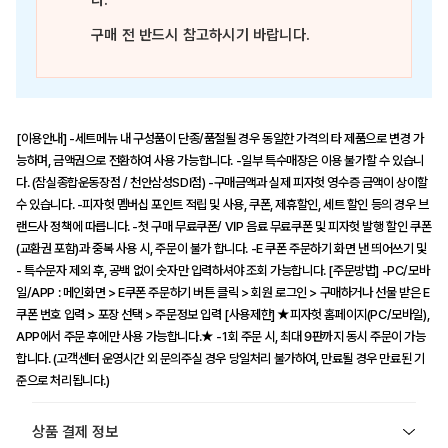
다.
구매 전 반드시 참고하시기 바랍니다.
[이용안내] -세트메뉴 내 구성품이 단종/품절될 경우 동일한 가격의 타 제품으로 변경 가
능하며, 금액권으로 전환하여 사용 가능합니다. -일부 특수매장은 이용 불가할 수 있습니
다. (잠실종합운동장점 / 천안삼성SDI점) -구매금액과 실제 피자헛 영수증 금액이 상이할
수 있습니다. -피자헛 멤버십 포인트 적립 및 사용, 쿠폰, 제휴할인, 세트 할인 등의 경우 브
랜드사 정책에 따릅니다. -첫 구매 무료쿠폰/ VIP 음료 무료쿠폰 및 피자헛 발행 할인 쿠폰
(교환권 포함)과 중복 사용 시, 주문이 불가 합니다. -E 쿠폰 주문하기 화면 낸 띄어쓰기 및
- 특수문자 제외 후, 공백 없이 숫자만 입력하셔야 조회 가능합니다. [주문방법] -PC/모바
일/APP : 메인화면 > E쿠폰 주문하기 버튼 클릭 > 회원 로그인 > 구매하거나 선물 받은 E
쿠폰 번호 입력 > 포장 선택 > 주문정보 입력 [사용제한] ★피자헛 홈페이지(PC/모바일),
APP에서 주문 후에만 사용 가능합니다.★ -1회 주문 시, 최대 9판까지 동시 주문이 가능
합니다. (고객센터 운영시간 외 문의주실 경우 당일처리 불가하여, 만료될 경우 만료된 기
준으로 처리됩니다.)
상품 결제 정보