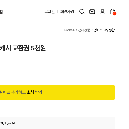
법
로그인
회원가입
0
전체상품
영화/도서/생활
팡캐시 교환권 5천원
톡 채널 추가하고
소식
받기!
교환권 5천원