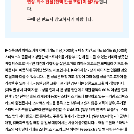
연장·취소·환불(잔액 환불 포함)이 불가능
합니
다.
구매 전 반드시 참고하시기 바랍니다.
▶상품설명 아이스 카페 아메리카노 T (4,700원) + 바질 치킨 토마토 브리또 (5,100원)
스타벅스의 깔끔하고 강렬한 에스프레소를 가장 부드럽게 잘 느낄 수 있는 커피와 향긋한
바질 페스토로 버무린 치킨과 감칠맛을 살린 토마토 라이스에 고소한 모짜렐라 치즈로 풍
미를 더해 따뜻하게 구워낸 브리또 세트입니다. ▶유의사항 - 상기 이미지는 연출된 것으
로 실제와 다를 수 있습니다. - 본 상품은 매장 재고 상황에 따라 동일 상품으로 교환이 불
가능할 수 있습니다. - 동일 상품 교환이 불가한 경우 다른 상품으로 교환이 가능합니다.
(차액 발생 시 차액 지불) - 상품 결제 시 본 상품 권면에 기재된 금액의 60% 이상을 결제
한 후 남은 잔액은 회원의 계정에 등록된 스타벅스 카드나 보유하고 있는 무기명 스타벅스
카드에 충전됩니다. 스타벅스 카드를 등록 또는 보유하고 있지 않은 고객의 경우, 무기명
스타벅스 카드를 발급받아 잔액을 충전할 수 있습니다. (일부 매장 잔액 적립 불가) - 스타
벅스 앱의 사이렌 오더를 통해서도 주문 및 결제가 가능합니다. (일부 MD제외) - 미군부대
매장, 워터파크 입점 매장 등 일부 매장에서는 사용이 불가합니다. - 해당 쿠폰과 스타벅스
카드의 복합결제 거래는 스타벅스 카드의 고유 혜택인 Free Extra 및 별 적립은 적용 대