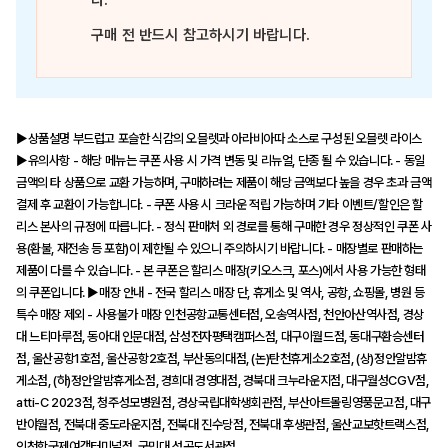
다.
구매 전 반드시 참고하시기 바랍니다.
▶상품설명 부드럽고 포슬한 식감의 오믈렛과 아라비아따 소스로 구성된 오믈렛 라이스
▶유의사항 - 해당 메뉴는 쿠폰 사용 시 가격 변동 및 리뉴얼, 단종 될 수 있습니다. - 동일
금액의 타 상품으로 교환 가능하며, 구매하려는 제품이 해당 금액보다 높을 경우 초과 금액
결제 후 교환이 가능합니다. - 쿠폰 사용 시 크라운 적립 가능하며 기타 이벤트/할인은 할
리스 본사의 규정에 따릅니다. - 정식 판매처 외 경로를 통해 구매한 경우 정상적인 쿠폰 사
용(환불, 재전송 등 포함)이 제한될 수 있으니 주의하시기 바랍니다. - 매장별로 판매하는
제품이 다를 수 있습니다. - 본 쿠폰은 할리스 매장(키오스크, 포스)에서 사용 가능한 형태
의 쿠폰입니다. ▶매장 안내 - 전국 할리스 매장 단, 휴게소 및 역사, 공항, 쇼핑몰, 병원 등
특수 매장 제외 - 사용불가 매장 인천공항교통센터점, 오송역사점, 천안아산역사점, 경상
대 느티마루점, 동아대 인문대점, 삼성전자평택캠퍼스점, 대구이월드점, 동대구환승센터
점, 울산공항1호점, 울산공항2호점, 부산동의대점, (논)탄천휴게소2호점, (상)정안알밤휴
게소점, (하)정안알밤휴게소점, 경희대 경영대점, 경북대 크누라운지점, 대구월성CGV점,
atti-C 2023점, 청주성모병원점, 경상국립대학생회관점, 부산아트몰링영풍문고점, 대구
반야월점, 전북대 중도라운지점, 전북대 진수당점, 전북대 후생관점, 울산교보핫트랙스점,
인천항국제여객터미널점, 국민대 성곡도서관점