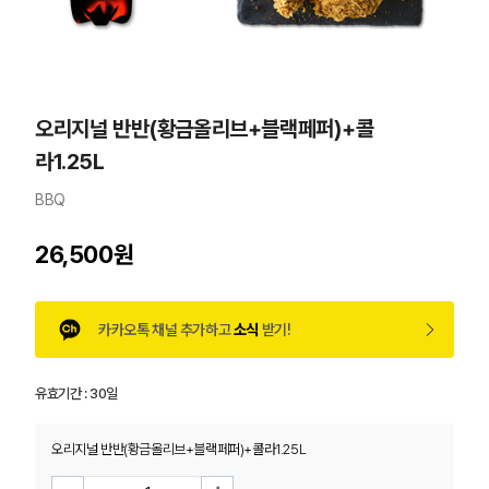
오리지널 반반(황금올리브+블랙페퍼)+콜
라1.25L
BBQ
26,500원
카카오톡 채널 추가하고
소식
받기!
유효기간 :
30일
오리지널 반반(황금올리브+블랙페퍼)+콜라1.25L