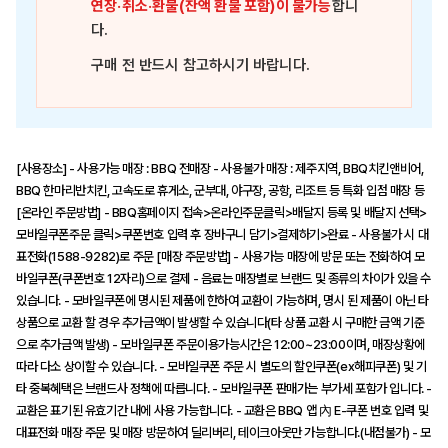
연장·취소·환불(잔액 환불 포함)이 불가능
합니
다.
구매 전 반드시 참고하시기 바랍니다.
[사용장소] - 사용가능 매장 : BBQ 전매장 - 사용불가 매장 : 제주지역, BBQ치킨앤비어,
BBQ 한마리반치킨, 고속도로 휴게소, 군부대, 야구장, 공항, 리조트 등 특화 입점 매장 등
[온라인 주문방법] - BBQ홈페이지 접속>온라인주문클릭>배달지 등록 및 배달지 선택>
모바일쿠폰주문 클릭>쿠폰번호 입력 후 장바구니 담기>결제하기>완료 - 사용불가 시 대
표전화(1588-9282)로 주문 [매장 주문방법] - 사용가능 매장에 방문 또는 전화하여 모
바일쿠폰(쿠폰번호 12자리)으로 결제 - 음료는 매장별로 브랜드 및 종류의 차이가 있을 수
있습니다. - 모바일쿠폰에 명시된 제품에 한하여 교환이 가능하며, 명시 된 제품이 아닌 타
상품으로 교환 할 경우 추가금액이 발생할 수 있습니다(타 상품 교환 시 구매한 금액 기준
으로 추가금액 발생) - 모바일쿠폰 주문이용가능시간은 12:00~23:00이며, 매장상황에
따라 다소 상이할 수 있습니다. - 모바일쿠폰 주문 시 별도의 할인쿠폰(ex해피쿠폰) 및 기
타 중복혜택은 브랜드사 정책에 따릅니다. - 모바일쿠폰 판매가는 부가세 포함가 입니다. -
교환은 표기된 유효기간 내에 사용 가능합니다. - 교환은 BBQ 앱 內 E-쿠폰 번호 입력 및
대표전화 매장 주문 및 매장 방문하여 딜리버리, 테이크아웃만 가능합니다.(내점불가) - 모