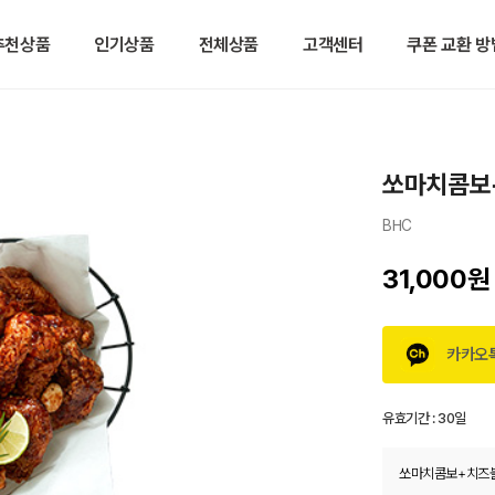
추천상품
인기상품
전체상품
고객센터
쿠폰 교환 방
쏘마치콤보+
BHC
31,000원
카카오
유효기간 :
30일
쏘마치콤보+치즈볼