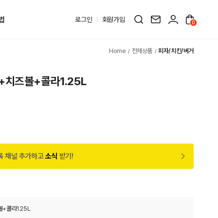
법
로그인
회원가입
0
전체상품
피자/치킨/버거
치즈볼+콜라1.25L
톡 채널 추가하고
소식
받기!
+콜라1.25L