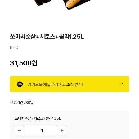
쏘마치순살+치로스+콜라1.25L
BHC
31,500원
카카오톡 채널 추가하고
소식
받기!
유효기간 :
30일
쏘마치순살+치로스+콜라1.25L