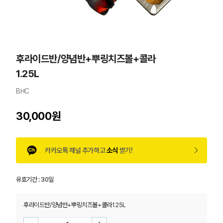
후라이드반/양념반+뿌링치즈볼+콜라
1.25L
BHC
30,000원
카카오톡 채널 추가하고
소식
받기!
유효기간 :
30일
후라이드반/양념반+뿌링치즈볼+콜라1.25L