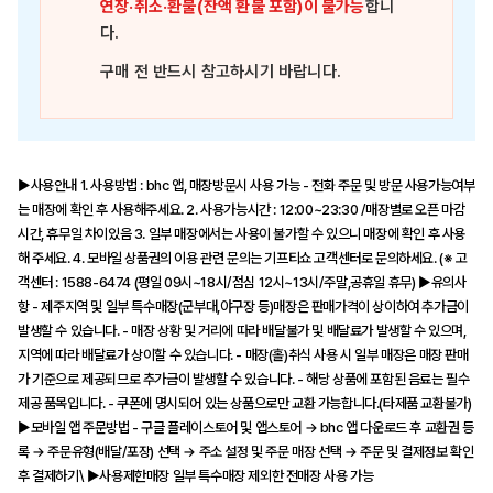
연장·취소·환불(잔액 환불 포함)이 불가능
합니
다.
구매 전 반드시 참고하시기 바랍니다.
▶사용안내 1. 사용방법 : bhc 앱, 매장방문시 사용 가능 - 전화 주문 및 방문 사용가능여부
는 매장에 확인 후 사용해주세요. 2. 사용가능시간 : 12:00~23:30 /매장별로 오픈 마감
시간, 휴무일 차이있음 3. 일부 매장에서는 사용이 불가할 수 있으니 매장에 확인 후 사용
해 주세요. 4. 모바일 상품권의 이용 관련 문의는 기프티쇼 고객센터로 문의하세요. (※ 고
객센터 : 1588-6474 (평일 09시~18시/점심 12시~13시/주말,공휴일 휴무) ▶유의사
항 - 제주지역 및 일부 특수매장(군부대,야구장 등)매장은 판매가격이 상이하여 추가금이
발생할 수 있습니다. - 매장 상황 및 거리에 따라 배달불가 및 배달료가 발생할 수 있으며,
지역에 따라 배달료가 상이할 수 있습니다. - 매장(홀)취식 사용 시 일부 매장은 매장 판매
가 기준으로 제공되므로 추가금이 발생할 수 있습니다. - 해당 상품에 포함된 음료는 필수
제공 품목입니다. - 쿠폰에 명시되어 있는 상품으로만 교환 가능합니다.(타제품 교환불가)
▶모바일 앱 주문방법 - 구글 플레이스토어 및 앱스토어 → bhc 앱 다운로드 후 교환권 등
록 → 주문유형(배달/포장) 선택 → 주소 설정 및 주문 매장 선택 → 주문 및 결제정보 확인
후 결제하기\ ▶사용제한매장 일부 특수매장 제외한 전매장 사용 가능