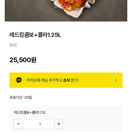
레드킹콤보+콜라1.25L
BHC
25,500원
카카오톡 채널 추가하고
소식
받기!
유효기간 :
30일
레드킹콤보+콜라1.25L