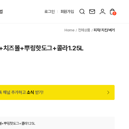
법
로그인
회원가입
0
전체상품
피자/치킨/버거
+치즈볼+뿌링핫도그+콜라1.25L
톡 채널 추가하고
소식
받기!
+뿌링핫도그+콜라1.25L