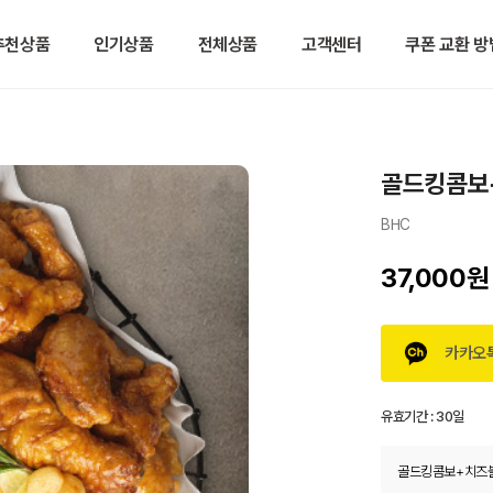
추천상품
인기상품
전체상품
고객센터
쿠폰 교환 방
골드킹콤보
BHC
37,000원
카카오
유효기간 :
30일
골드킹콤보+치즈볼