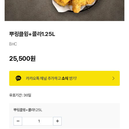
뿌링클윙+콜라1.25L
BHC
25,500원
카카오톡 채널 추가하고
소식
받기!
유효기간 :
30일
뿌링클윙+콜라1.25L