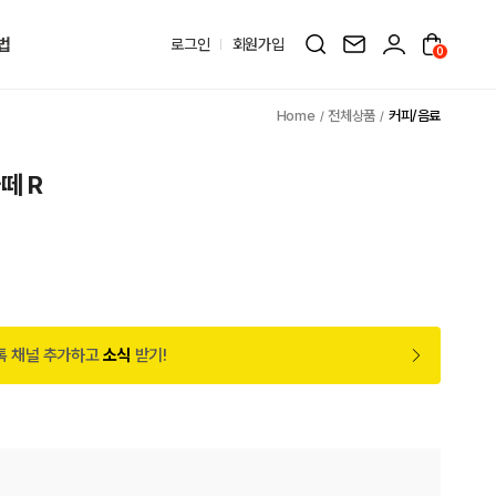
법
로그인
회원가입
0
전체상품
커피/음료
떼 R
톡 채널 추가하고
소식
받기!