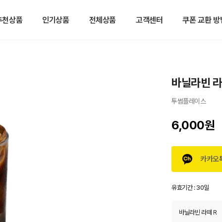
추천상품
인기상품
전체상품
고객센터
쿠폰 교환 방
바닐라빈 라
투썸플레이스
6,000원
카카오
유효기간 :
30일
바닐라빈 라떼 R