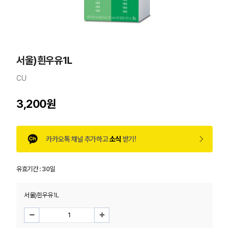
서울)흰우유1L
CU
3,200원
카카오톡 채널 추가하고
소식
받기!
유효기간 :
30일
서울)흰우유1L