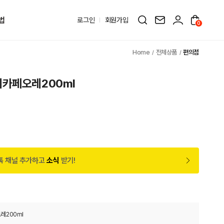
법
로그인
회원가입
0
전체상품
편의점
카페오레200ml
톡 채널 추가하고
소식
받기!
레200ml