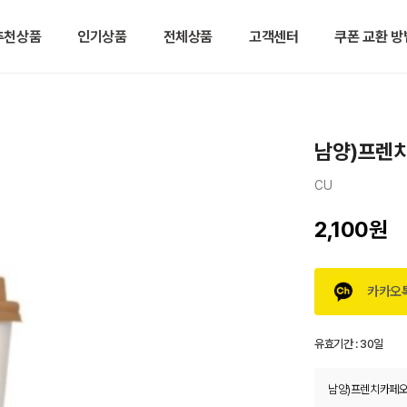
추천상품
인기상품
전체상품
고객센터
쿠폰 교환 방
남양)프렌치
CU
2,100원
카카오
유효기간 :
30일
남양)프렌치카페오