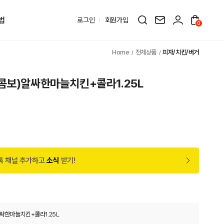
법
로그인
회원가입
0
전체상품
피자/치킨/버거
콤보)알싸한마늘치킨+콜라1.25L
톡 채널 추가하고
소식
받기!
싸한마늘치킨+콜라1.25L