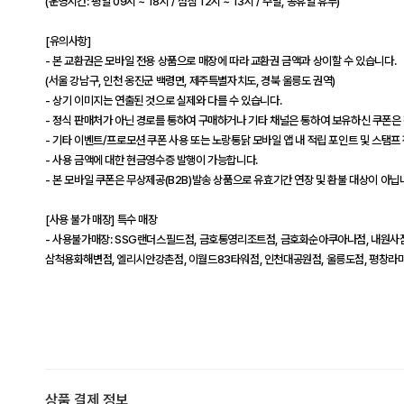
(운영시간: 평일 09시 ~ 18시 / 점심 12시 ~ 13시 / 주말, 공휴일 휴무)
[유의사항]
- 본 교환권은 모바일 전용 상품으로 매장에 따라 교환권 금액과 상이할 수 있습니다.
(서울 강남구, 인천 옹진군 백령면, 제주특별자치도, 경북 울릉도 권역)
- 상기 이미지는 연출된 것으로 실제와 다를 수 있습니다.
- 정식 판매처가 아닌 경로를 통하여 구매하거나 기타 채널은 통하여 보유하신 쿠폰은 
- 기타 이벤트/프로모션 쿠폰 사용 또는 노랑통닭 모바일 앱 내 적립 포인트 및 스탬프
- 사용 금액에 대한 현금영수증 발행이 가능합니다.
- 본 모바일 쿠폰은 무상제공(B2B)발송 상품으로 유효기간 연장 및 환불 대상이 아닙
[사용 불가 매장] 특수 매장
- 사용불가매장: SSG랜더스필드점, 금호통영리조트점, 금호화순아쿠아나점, 내원사점
삼척용화해변점, 엘리시안강촌점, 이월드83타워점, 인천대공원점, 울릉도점, 평창라
상품 결제 정보