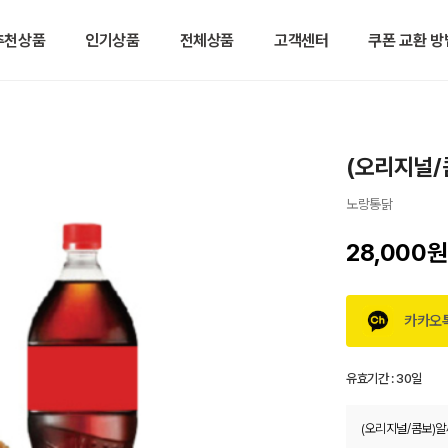
추천상품
인기상품
전체상품
고객센터
쿠폰 교환 방
(오리지널/
노랑통닭
28,000원
카카오
유효기간 :
30일
(오리지널/콤보)알