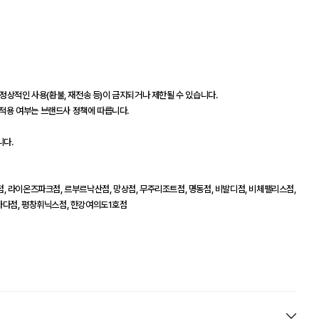
정상적인 사용(환불, 재전송 등)이 금지되거나 제한될 수 있습니다.
 적용 여부는 브랜드사 정책에 따릅니다.
니다.
, 라이온즈파크점, 르부르낙산점, 망상점, 무주리조트점, 명동점, 비발디점, 비체팰리스점,
마다점, 평창휘닉스점, 한강여의도1호점