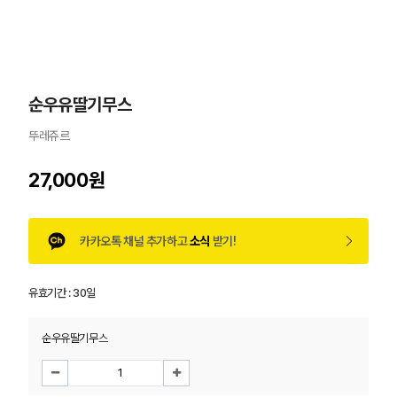
순우유딸기무스
뚜레쥬르
27,000원
카카오톡 채널 추가하고
소식
받기!
유효기간 :
30일
순우유딸기무스