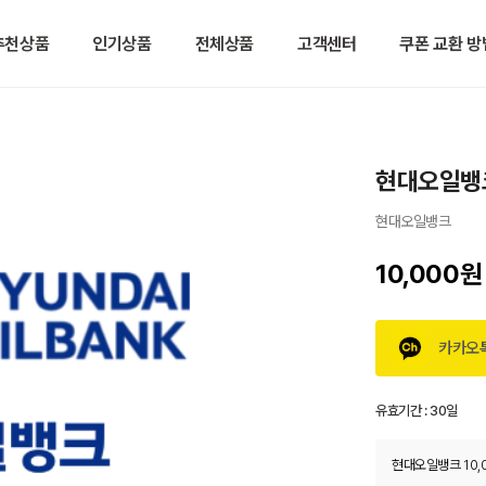
추천상품
인기상품
전체상품
고객센터
쿠폰 교환 방
현대오일뱅크
현대오일뱅크
10,000원
카카오
유효기간 :
30일
현대오일뱅크 10,