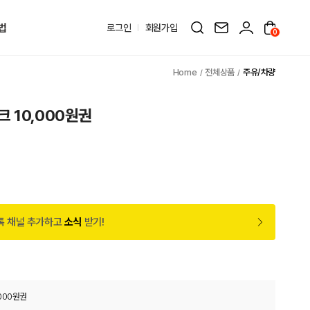
법
로그인
회원가입
0
전체상품
주유/차량
 10,000원권
톡 채널 추가하고
소식
받기!
000원권