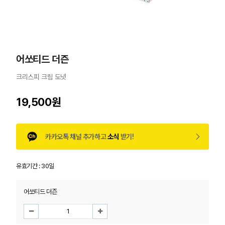
어쏘티드 더즌
크리스피 크림 도넛
19,500원
카카오톡 채널 추가하고
소식
받기!
유효기간 :
30일
어쏘티드 더즌