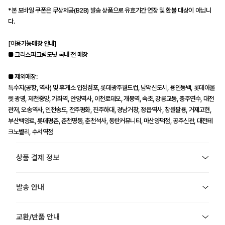
*본 모바일 쿠폰은 무상제공(B2B) 발송 상품으로 유효기간 연장 및 환불 대상이 아닙니
다.
[이용가능매장 안내]
■ 크리스피크림도넛 국내 전 매장
■ 제외매장:
특수지(공항, 역사) 및 휴게소 입점점포, 롯데광주월드컵, 남악신도시, 용인동백, 롯데아울
렛 광명, 제천중앙, 가좌역, 안양역사, 이천로데오, 개봉역, 속초, 강릉교동, 충주연수, 대전
관저, 오송역사, 인천송도, 전주평화, 진주하대, 경남거창, 정읍역사, 창원팔용, 거제고현,
부산백양로, 롯데평촌, 춘천명동, 춘천석사, 동탄커뮤니티, 마산양덕점, 공주신관, 대전테
크노벨리, 수서역점
상품 결제 정보
발송 안내
교환/반품 안내