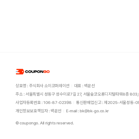
상호명 : 주식회사 소이코퍼레이션
대표 : 백운선
주소 : 서울특별시 성동구 성수이로7길 27, 서울숲코오롱디지털타워8층 803,
사업자등록번호 : 106-87-02398
통신판매업신고 : 제2025-서울성동-
개인정보보호책임자 : 백운선
E-mail : bk@bk-go.co.kr
© coupongo. All rights reserved.