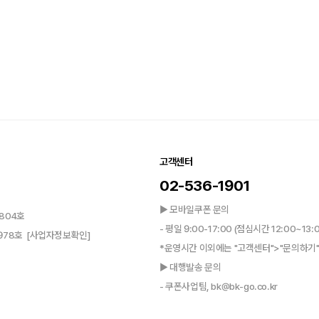
고객센터
02-536-1901
▶ 모바일쿠폰 문의
804호
- 평일 9:00-17:00 (점심시간 12:00~13:
0978호
[사업자정보확인]
*운영시간 이외에는 "고객센터">"문의하기"
▶ 대행발송 문의
- 쿠폰사업팀, bk@bk-go.co.kr