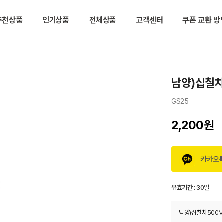
추천상품
인기상품
전체상품
고객센터
쿠폰 교환 방
남양)십칠차
GS25
2,200원
카카오
유효기간 :
30일
남양)십칠차500