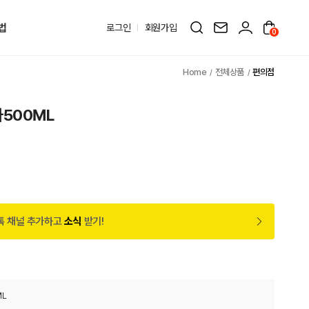
법
로그인
회원가입
0
전체상품
편의점
500ML
톡 채널 추가하고
소식
받기!
ML