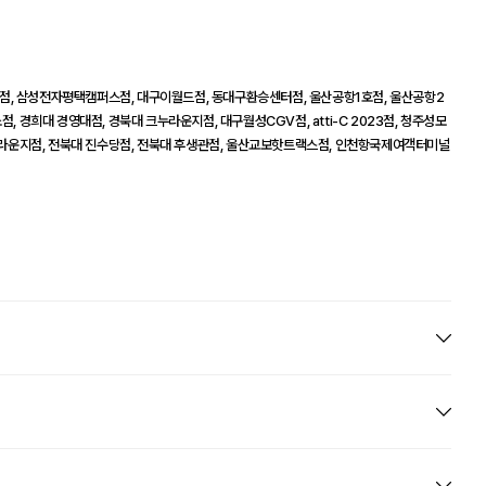
점, 삼성전자평택캠퍼스점, 대구이월드점, 동대구환승센터점, 울산공항1호점, 울산공항2
, 경희대 경영대점, 경북대 크누라운지점, 대구월성CGV점, atti-C 2023점, 청주성모
라운지점, 전북대 진수당점, 전북대 후생관점, 울산교보핫트랙스점, 인천항국제여객터미널