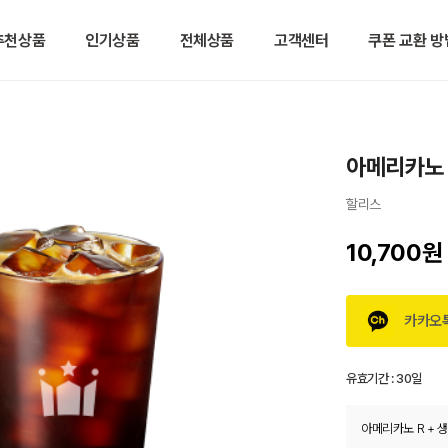
추천상품
인기상품
전체상품
고객센터
쿠폰 교환 방
아메리카노 
할리스
10,700원
카카오
유효기간 :
30일
아메리카노 R + 