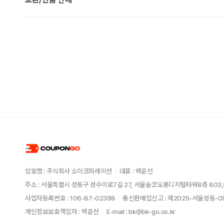
상호명 : 주식회사 소이코퍼레이션
대표 : 백운선
주소 : 서울특별시 성동구 성수이로7길 27, 서울숲코오롱디지털타워8층 803,
사업자등록번호 : 106-87-02398
통신판매업신고 : 제2025-서울성동-
개인정보보호책임자 : 백운선
E-mail : bk@bk-go.co.kr