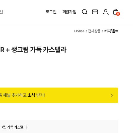
법
로그인
회원가입
0
전체상품
커피/음료
R + 생크림 가득 카스텔라
톡 채널 추가하고
소식
받기!
생크림 가득 카스텔라