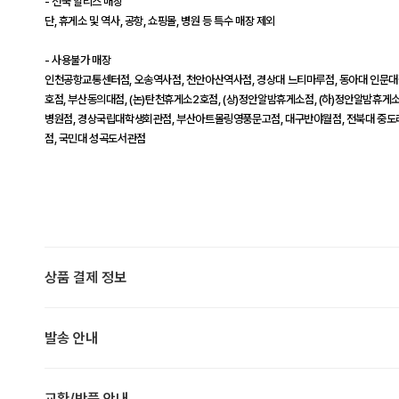
- 전국 할리스 매장
단, 휴게소 및 역사, 공항, 쇼핑몰, 병원 등 특수 매장 제외
- 사용불가 매장
인천공항교통센터점, 오송역사점, 천안아산역사점, 경상대 느티마루점, 동아대 인문대
호점, 부산동의대점, (논)탄천휴게소2호점, (상)정안알밤휴게소점, (하)정안알밤휴게소점
병원점, 경상국립대학생회관점, 부산아트몰링영풍문고점, 대구반야월점, 전북대 중도
점, 국민대 성곡도서관점
상품 결제 정보
발송 안내
교환/반품 안내