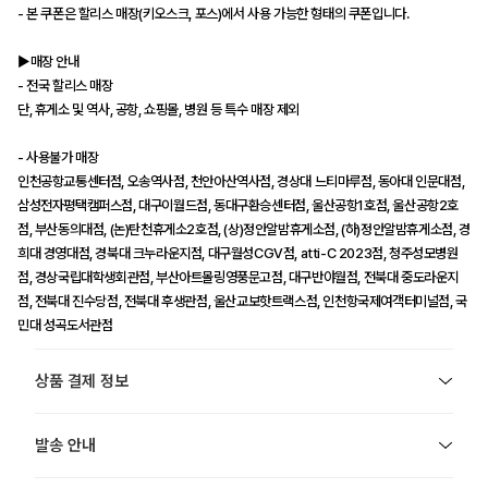
- 본 쿠폰은 할리스 매장(키오스크, 포스)에서 사용 가능한 형태의 쿠폰입니다.
▶매장 안내
- 전국 할리스 매장
단, 휴게소 및 역사, 공항, 쇼핑몰, 병원 등 특수 매장 제외
- 사용불가 매장
인천공항교통센터점, 오송역사점, 천안아산역사점, 경상대 느티마루점, 동아대 인문대점,
삼성전자평택캠퍼스점, 대구이월드점, 동대구환승센터점, 울산공항1호점, 울산공항2호
점, 부산동의대점, (논)탄천휴게소2호점, (상)정안알밤휴게소점, (하)정안알밤휴게소점, 경
희대 경영대점, 경북대 크누라운지점, 대구월성CGV점, atti-C 2023점, 청주성모병원
점, 경상국립대학생회관점, 부산아트몰링영풍문고점, 대구반야월점, 전북대 중도라운지
점, 전북대 진수당점, 전북대 후생관점, 울산교보핫트랙스점, 인천항국제여객터미널점, 국
민대 성곡도서관점
상품 결제 정보
발송 안내