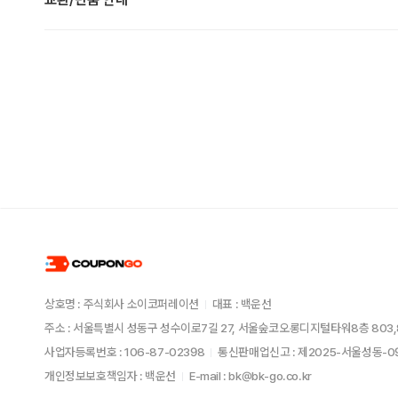
상호명 : 주식회사 소이코퍼레이션
대표 : 백운선
주소 : 서울특별시 성동구 성수이로7길 27, 서울숲코오롱디지털타워8층 803,
사업자등록번호 : 106-87-02398
통신판매업신고 : 제2025-서울성동-
개인정보보호책임자 : 백운선
E-mail : bk@bk-go.co.kr