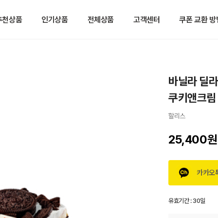
추천상품
인기상품
전체상품
고객센터
쿠폰 교환 방
바닐라 딜라
쿠키앤크림
할리스
25,400원
카카오
유효기간 :
30일