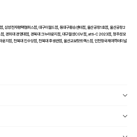
점, 삼성전자평택캠퍼스점, 대구이월드점, 동대구환승센터점, 울산공항1호점, 울산공항2
, 경희대 경영대점, 경북대 크누라운지점, 대구월성CGV점, atti-C 2023점, 청주성모
라운지점, 전북대 진수당점, 전북대 후생관점, 울산교보핫트랙스점, 인천항국제여객터미널