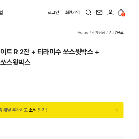
법
로그인
회원가입
0
전체상품
커피/음료
이트 R 2잔 + 티라미수 쏘스윗박스 +
 쏘스윗박스
톡 채널 추가하고
소식
받기!