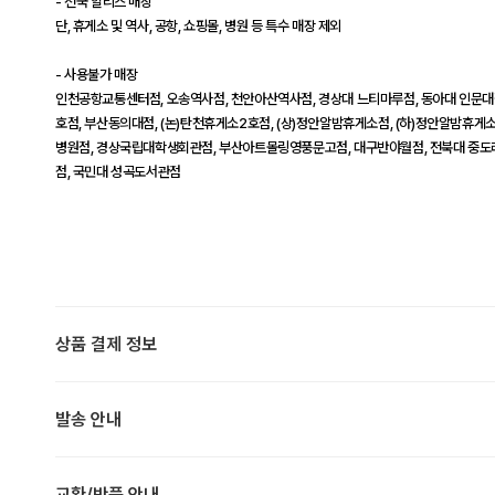
- 전국 할리스 매장
단, 휴게소 및 역사, 공항, 쇼핑몰, 병원 등 특수 매장 제외
- 사용불가 매장
인천공항교통센터점, 오송역사점, 천안아산역사점, 경상대 느티마루점, 동아대 인문대
호점, 부산동의대점, (논)탄천휴게소2호점, (상)정안알밤휴게소점, (하)정안알밤휴게소점
병원점, 경상국립대학생회관점, 부산아트몰링영풍문고점, 대구반야월점, 전북대 중도
점, 국민대 성곡도서관점
상품 결제 정보
발송 안내
교환/반품 안내