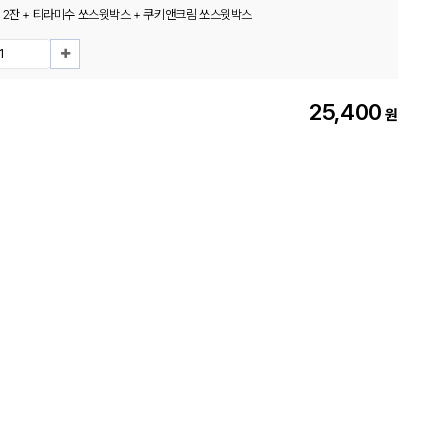
 2잔 + 티라미수 쏘스윗박스 + 쿠키앤크림 쏘스윗박스
25,400
원