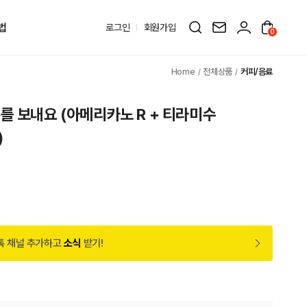
법
로그인
회원가입
0
전체상품
커피/음료
를 보내요 (아메리카노 R + 티라미수
)
톡 채널 추가하고
소식
받기!