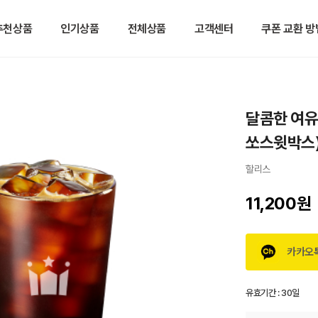
추천상품
인기상품
전체상품
고객센터
쿠폰 교환 방
달콤한 여유
쏘스윗박스
할리스
11,200원
카카오
유효기간 :
30일