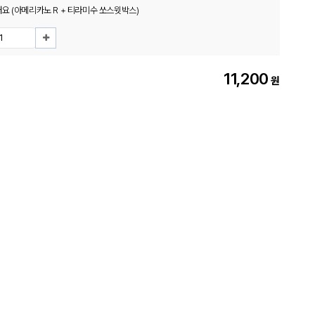
요 (아메리카노 R + 티라미수 쏘스윗박스)
11,200
원