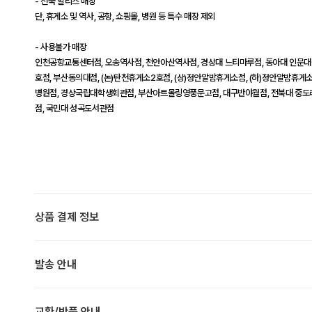
- 전국 할리스 매장
단, 휴게소 및 역사, 공항, 쇼핑몰, 병원 등 특수 매장 제외
- 사용불가 매장
인천공항교통센터점, 오송역사점, 천안아산역사점, 경상대 느티마루점, 동아대 인문대
호점, 부산동의대점, (논)탄천휴게소2호점, (상)정안알밤휴게소점, (하)정안알밤휴게소점
병원점, 경상국립대학생회관점, 부산아트몰링영풍문고점, 대구반야월점, 전북대 중도
점, 국민대 성곡도서관점
상품 결제 정보
발송 안내
교환/반품 안내