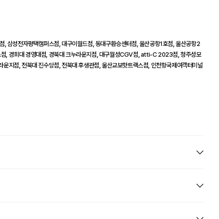
점, 삼성전자평택캠퍼스점, 대구이월드점, 동대구환승센터점, 울산공항1호점, 울산공항2
, 경희대 경영대점, 경북대 크누라운지점, 대구월성CGV점, atti-C 2023점, 청주성모
라운지점, 전북대 진수당점, 전북대 후생관점, 울산교보핫트랙스점, 인천항국제여객터미널