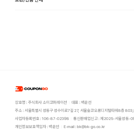
상호명 : 주식회사 소이코퍼레이션
대표 : 백운선
주소 : 서울특별시 성동구 성수이로7길 27, 서울숲코오롱디지털타워8층 803,
사업자등록번호 : 106-87-02398
통신판매업신고 : 제2025-서울성동-
개인정보보호책임자 : 백운선
E-mail : bk@bk-go.co.kr