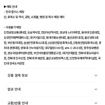
▶매장 안내
- 전국 할리스 매장
단, 휴게소 및 역사, 공항, 쇼핑몰, 병원 등 특수 매장 제외
- 사용불가 매장
인천공항교통센터점, 오송역사점, 천안아산역사점, 경상대 느티마루점, 동아대 인문대점,
삼성전자평택캠퍼스점, 대구이월드점, 동대구환승센터점, 울산공항1호점, 울산공항2호
점, 부산동의대점, (논)탄천휴게소2호점, (상)정안알밤휴게소점, (하)정안알밤휴게소점, 경
희대 경영대점, 경북대 크누라운지점, 대구월성CGV점, atti-C 2023점, 청주성모병원
점, 경상국립대학생회관점, 부산아트몰링영풍문고점, 대구반야월점, 전북대 중도라운지
점, 전북대 진수당점, 전북대 후생관점, 울산교보핫트랙스점, 인천항국제여객터미널점, 국
민대 성곡도서관점
상품 결제 정보
발송 안내
교환/반품 안내