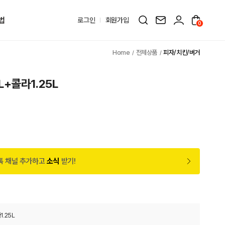
법
로그인
회원가입
0
전체상품
피자/치킨/버거
+콜라1.25L
톡 채널 추가하고
소식
받기!
.25L