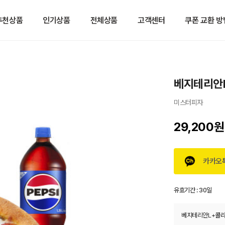
추천상품
인기상품
전체상품
고객센터
쿠폰 교환 방
베지테리안L
미스터피자
29,200원
카카오
유효기간 :
30일
베지테리안L+콜라1