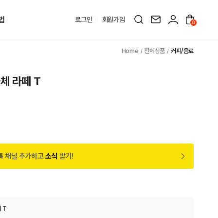
법
로그인
회원가입
0
전체상품
커피/음료
체 라떼 T
톡 채널 추가하고
소식
받기!
 T