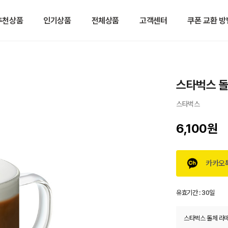
추천상품
인기상품
전체상품
고객센터
쿠폰 교환 방
스타벅스 돌
스타벅스
6,100원
카카오
유효기간 :
30일
스타벅스 돌체 라떼