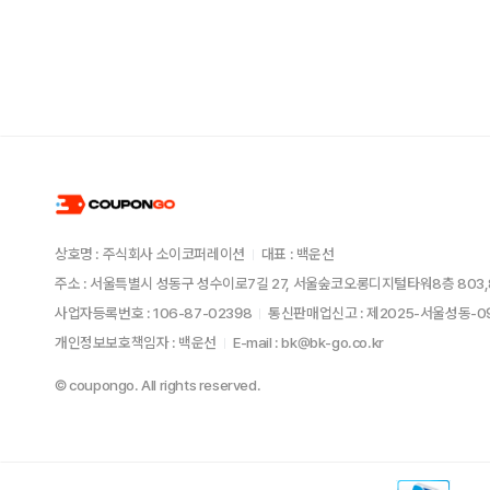
상호명 : 주식회사 소이코퍼레이션
대표 : 백운선
주소 : 서울특별시 성동구 성수이로7길 27, 서울숲코오롱디지털타워8층 803,
사업자등록번호 : 106-87-02398
통신판매업신고 : 제2025-서울성동-
개인정보보호책임자 : 백운선
E-mail : bk@bk-go.co.kr
© coupongo. All rights reserved.