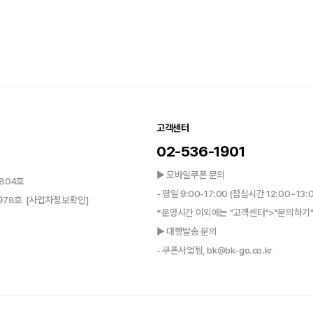
고객센터
02-536-1901
▶ 모바일쿠폰 문의
804호
- 평일 9:00-17:00 (점심시간 12:00~13:
0978호
[사업자정보확인]
*운영시간 이외에는 "고객센터">"문의하기"
▶ 대행발송 문의
- 쿠폰사업팀, bk@bk-go.co.kr