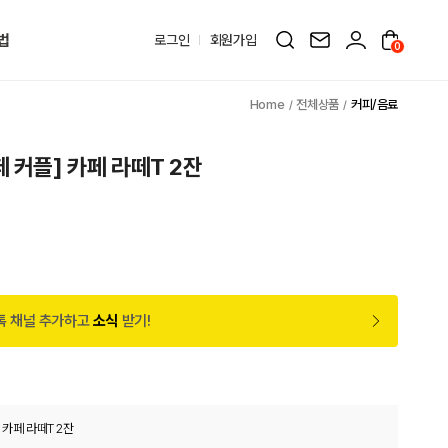
법
로그인
회원가입
0
전체상품
커피/음료
 커플] 카페 라떼T 2잔
톡 채널 추가하고
소식
받기!
 카페 라떼T 2잔