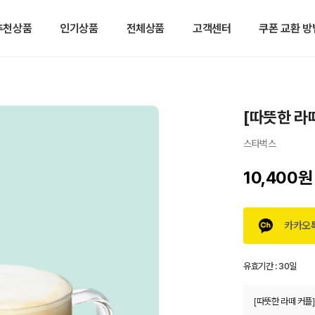
추천상품
인기상품
전체상품
고객센터
쿠폰 교환 방
[따뜻한 라떼
스타벅스
10,400원
카카오
유효기간 :
30일
[따뜻한 라떼 커플]