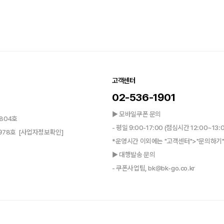
고객센터
02-536-1901
▶ 모바일쿠폰 문의
804호
- 평일 9:00-17:00 (점심시간 12:00~13:
0978호
[사업자정보확인]
*운영시간 이외에는 "고객센터">"문의하기"
▶ 대행발송 문의
- 쿠폰사업팀, bk@bk-go.co.kr